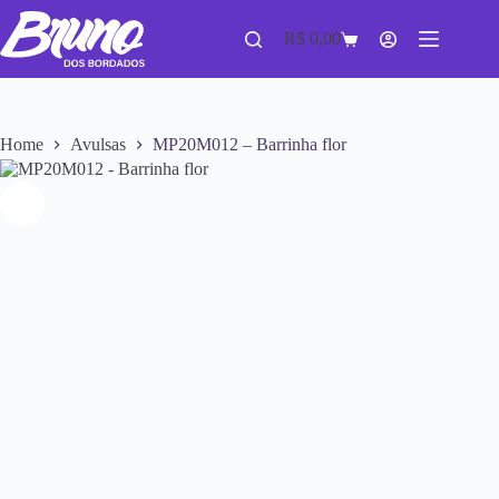
R$
0,00
Home
Avulsas
MP20M012 – Barrinha flor