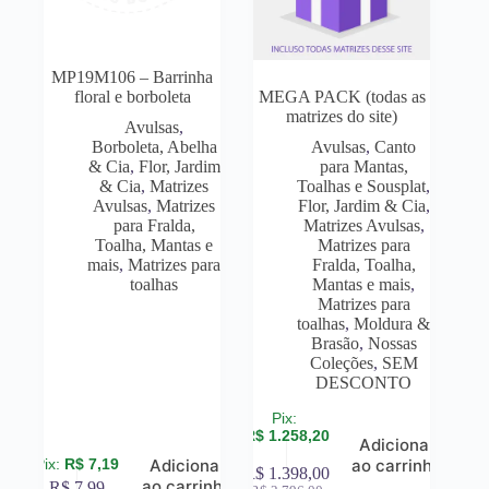
MP19M106 – Barrinha
floral e borboleta
MEGA PACK (todas as
matrizes do site)
Avulsas
,
Borboleta, Abelha
Avulsas
,
Canto
& Cia
,
Flor, Jardim
para Mantas,
& Cia
,
Matrizes
Toalhas e Sousplat
,
Avulsas
,
Matrizes
Flor, Jardim & Cia
,
para Fralda,
Matrizes Avulsas
,
Toalha, Mantas e
Matrizes para
mais
,
Matrizes para
Fralda, Toalha,
toalhas
Mantas e mais
,
Matrizes para
toalhas
,
Moldura &
Brasão
,
Nossas
Coleções
,
SEM
DESCONTO
R$
1.258,20
Adicionar
R$
7,19
Adicionar
ao carrinho
R$
1.398,00
ao carrinho
R$
7,99