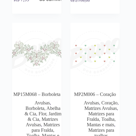
R$
2.796,00
MP15M068 – Borboleta
MP2M006 – Coração
Avulsas
,
Avulsas
,
Coração
,
Borboleta, Abelha
Matrizes Avulsas
,
& Cia
,
Flor, Jardim
Matrizes para
& Cia
,
Matrizes
Fralda, Toalha,
Avulsas
,
Matrizes
Mantas e mais
,
para Fralda,
Matrizes para
Toalha, Mantas e
toalhas