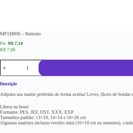
MP1M006 – Batismo
R$
7,19
R$
7,99
Descrição
Adquira sua matriz preferida de forma avulsa! Leves, fáceis de borda
Libera na hora!
Formatos: PES, JEF, DST, XXX, EXP
Tamanhos padrão: 13×18, 14×14 e 16×26 cm
Algumas matrizes incluem versões mini (10×10 cm ou menores), conf