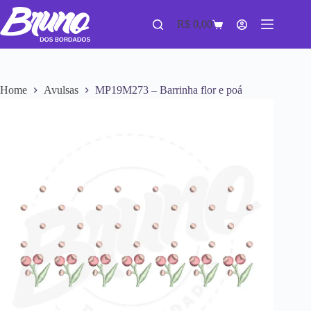
R$
0,00
Home
Avulsas
MP19M273 – Barrinha flor e poá