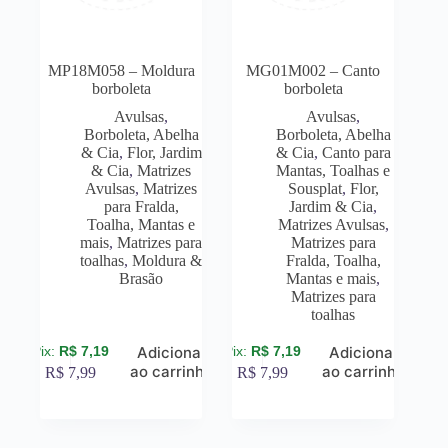
MP18M058 – Moldura
MG01M002 – Canto
borboleta
borboleta
Avulsas
,
Avulsas
,
Borboleta, Abelha
Borboleta, Abelha
& Cia
,
Flor, Jardim
& Cia
,
Canto para
& Cia
,
Matrizes
Mantas, Toalhas e
Avulsas
,
Matrizes
Sousplat
,
Flor,
para Fralda,
Jardim & Cia
,
Toalha, Mantas e
Matrizes Avulsas
,
mais
,
Matrizes para
Matrizes para
toalhas
,
Moldura &
Fralda, Toalha,
Brasão
Mantas e mais
,
Matrizes para
toalhas
R$
7,19
R$
7,19
Adicionar
Adicionar
ao carrinho
ao carrinho
R$
7,99
R$
7,99