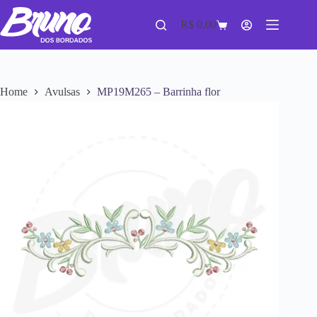
R$
0,00
Home
Avulsas
MP19M265 – Barrinha flor