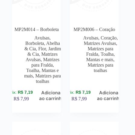
MP2M014 – Borboleta
MP2M006 – Coração
Avulsas
,
Avulsas
,
Coração
,
Borboleta, Abelha
Matrizes Avulsas
,
& Cia
,
Flor, Jardim
Matrizes para
& Cia
,
Matrizes
Fralda, Toalha,
Avulsas
,
Matrizes
Mantas e mais
,
para Fralda,
Matrizes para
Toalha, Mantas e
toalhas
mais
,
Matrizes para
toalhas
R$
7,19
R$
7,19
Adicionar
Adicionar
ao carrinho
ao carrinho
R$
7,99
R$
7,99