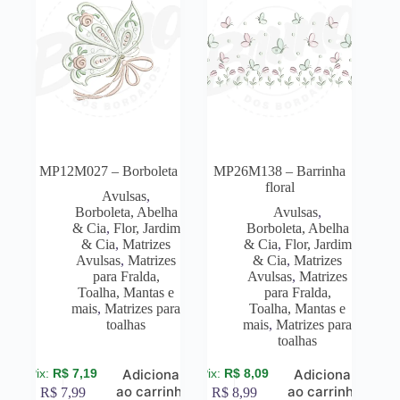
MP12M027 – Borboleta
MP26M138 – Barrinha
floral
Avulsas
,
Borboleta, Abelha
Avulsas
,
& Cia
,
Flor, Jardim
Borboleta, Abelha
& Cia
,
Matrizes
& Cia
,
Flor, Jardim
Avulsas
,
Matrizes
& Cia
,
Matrizes
para Fralda,
Avulsas
,
Matrizes
Toalha, Mantas e
para Fralda,
mais
,
Matrizes para
Toalha, Mantas e
toalhas
mais
,
Matrizes para
toalhas
R$
7,19
R$
8,09
Adicionar
Adicionar
ao carrinho
ao carrinho
R$
7,99
R$
8,99