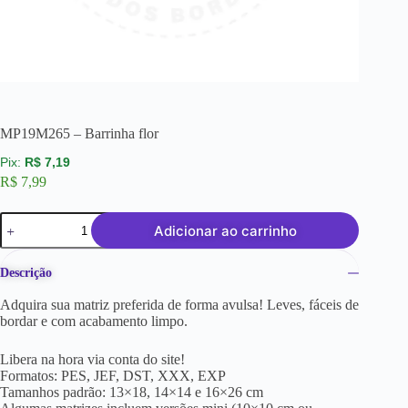
MP19M265 – Barrinha flor
R$
7,19
R$
7,99
Adicionar ao carrinho
Descrição
Adquira sua matriz preferida de forma avulsa! Leves, fáceis de
bordar e com acabamento limpo.
Libera na hora via conta do site!
Formatos: PES, JEF, DST, XXX, EXP
Tamanhos padrão: 13×18, 14×14 e 16×26 cm