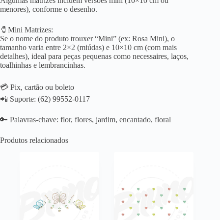
Algumas matrizes incluem versões mini (10×10 cm ou
menores), conforme o desenho.
🧷Mini Matrizes:
Se o nome do produto trouxer “Mini” (ex: Rosa Mini), o
tamanho varia entre 2×2 (miúdas) e 10×10 cm (com mais
detalhes), ideal para peças pequenas como necessaires, laços,
toalhinhas e lembrancinhas.
💳 Pix, cartão ou boleto
📲 Suporte: (62) 99552-0117
🔑 Palavras-chave: flor, flores, jardim, encantado, floral
Produtos relacionados