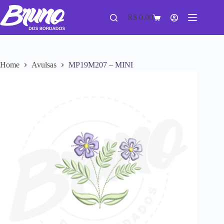
R$
0,00
Home
Avulsas
MP19M207 – MINI