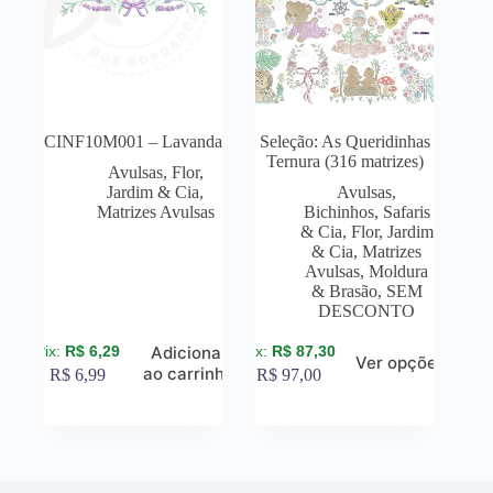
CINF10M001 – Lavanda
Seleção: As Queridinhas
Ternura (316 matrizes)
Avulsas
,
Flor,
Jardim & Cia
,
Avulsas
,
Matrizes Avulsas
Bichinhos, Safaris
& Cia
,
Flor, Jardim
& Cia
,
Matrizes
Avulsas
,
Moldura
& Brasão
,
SEM
DESCONTO
R$
6,29
R$
87,30
Adicionar
Ver opções
ao carrinho
R$
6,99
R$
97,00