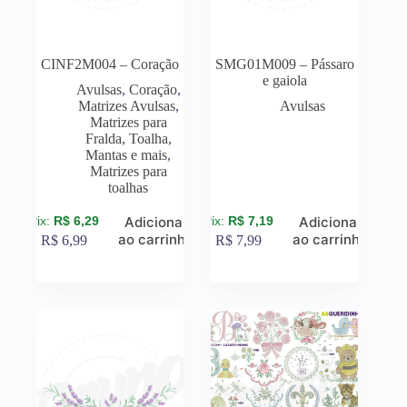
CINF2M004 – Coração
SMG01M009 – Pássaro
e gaiola
Avulsas
,
Coração
,
Matrizes Avulsas
,
Avulsas
Matrizes para
Fralda, Toalha,
Mantas e mais
,
Matrizes para
toalhas
R$
6,29
R$
7,19
Adicionar
Adicionar
ao carrinho
ao carrinho
R$
6,99
R$
7,99