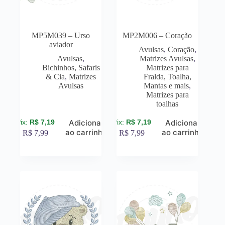
MP5M039 – Urso
MP2M006 – Coração
aviador
Avulsas
,
Coração
,
Avulsas
,
Matrizes Avulsas
,
Bichinhos, Safaris
Matrizes para
& Cia
,
Matrizes
Fralda, Toalha,
Avulsas
Mantas e mais
,
Matrizes para
toalhas
R$
7,19
R$
7,19
Adicionar
Adicionar
ao carrinho
ao carrinho
R$
7,99
R$
7,99