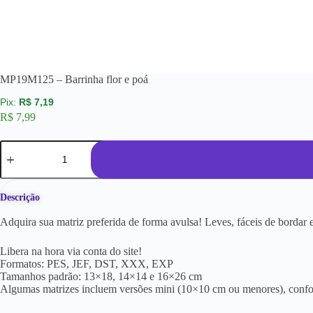
MP19M125 – Barrinha flor e poá
R$
7,19
R$
7,99
Descrição
Adquira sua matriz preferida de forma avulsa! Leves, fáceis de borda
Libera na hora via conta do site!
Formatos: PES, JEF, DST, XXX, EXP
Tamanhos padrão: 13×18, 14×14 e 16×26 cm
Algumas matrizes incluem versões mini (10×10 cm ou menores), conf