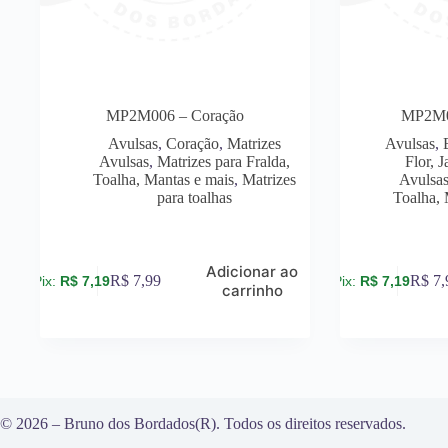
MP2M006 – Coração
MP2M01
Avulsas
,
Coração
,
Matrizes
Avulsas
,
Avulsas
,
Matrizes para Fralda,
Flor, 
Toalha, Mantas e mais
,
Matrizes
Avulsa
para toalhas
Toalha, 
Adicionar ao
R$
7,99
R$
7,
R$
7,19
R$
7,19
carrinho
© 2026 – Bruno dos Bordados(R). Todos os direitos reservados.