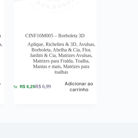
a
CINF10M005 – Borboleta 3D
a
,
Aplique, Richelieu & 3D
,
Avulsas
,
Borboleta, Abelha & Cia
,
Flor,
Jardim & Cia
,
Matrizes Avulsas
,
s
Matrizes para Fralda, Toalha,
Mantas e mais
,
Matrizes para
toalhas
o
Adicionar ao
R$
6,99
R$
6,29
carrinho