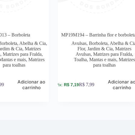
3 – Borboleta
MP19M194 – Barrinha flor e borbolet
Borboleta, Abelha & Cia
,
Avulsas
,
Borboleta, Abelha & Ci
Jardim & Cia
,
Matrizes
Flor, Jardim & Cia
,
Matrizes
s
,
Matrizes para Fralda,
Avulsas
,
Matrizes para Fralda,
Mantas e mais
,
Matrizes
Toalha, Mantas e mais
,
Matrize
para toalhas
para toalhas
Adicionar ao
Adicionar a
99
R$
7,99
R$
7,19
carrinho
carrinho