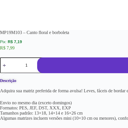
MP19M103 – Canto floral e borboleta
R$
7,19
R$
7,99
Descrição
Adquira sua matriz preferida de forma avulsa! Leves, fáceis de borda
Envio no mesmo dia (exceto domingos)
Formatos: PES, JEF, DST, XXX, EXP
Tamanhos padrão: 13×18, 14×14 e 16×26 cm
Algumas matrizes incluem versões mini (10×10 cm ou menores), conf