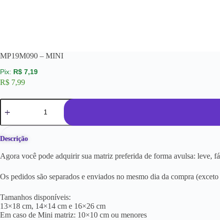
MP19M090 – MINI
R$
7,19
R$
7,99
Descrição
Agora você pode adquirir sua matriz preferida de forma avulsa: leve, f
Os pedidos são separados e enviados no mesmo dia da compra (exceto a
Tamanhos disponíveis:
13×18 cm, 14×14 cm e 16×26 cm
Em caso de Mini matriz: 10×10 cm ou menores