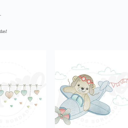
.
das!