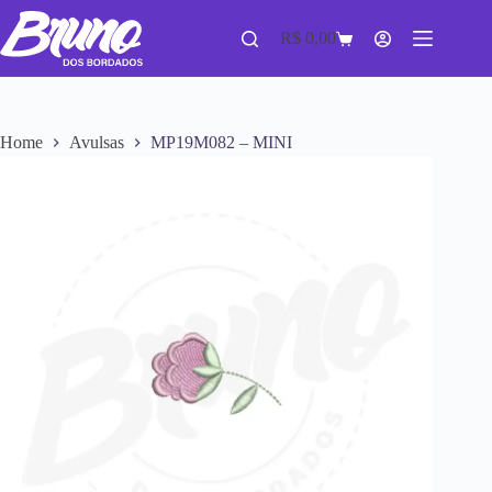
R$
0,00
Home
Avulsas
MP19M082 – MINI