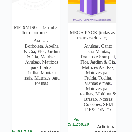
MP19M196 – Barrinha
flor e borboleta
MEGA PACK (todas as
matrizes do site)
Avulsas
,
Borboleta, Abelha
Avulsas
,
Canto
& Cia
,
Flor, Jardim
para Mantas,
& Cia
,
Matrizes
Toalhas e Sousplat
,
Avulsas
,
Matrizes
Flor, Jardim & Cia
,
para Fralda,
Matrizes Avulsas
,
Toalha, Mantas e
Matrizes para
mais
,
Matrizes para
Fralda, Toalha,
toalhas
Mantas e mais
,
Matrizes para
toalhas
,
Moldura &
Brasão
,
Nossas
Coleções
,
SEM
DESCONTO
R$
1.258,20
Adicionar
R$
7,19