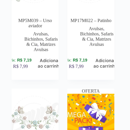
MP5M039 – Urso
MP17M022 – Patinho
aviador
Avulsas
,
Avulsas
,
Bichinhos, Safaris
Bichinhos, Safaris
& Cia
,
Matrizes
& Cia
,
Matrizes
Avulsas
Avulsas
R$
7,19
R$
7,19
Adicionar
Adicionar
ao carrinho
ao carrinho
R$
7,99
R$
7,99
OFERTA