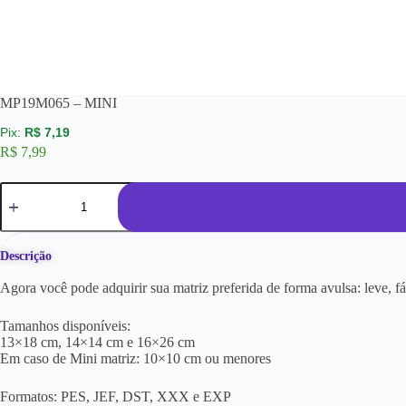
MP19M065 – MINI
R$
7,19
R$
7,99
Descrição
Agora você pode adquirir sua matriz preferida de forma avulsa: leve, f
Tamanhos disponíveis:
13×18 cm, 14×14 cm e 16×26 cm
Em caso de Mini matriz: 10×10 cm ou menores
Formatos: PES, JEF, DST, XXX e EXP