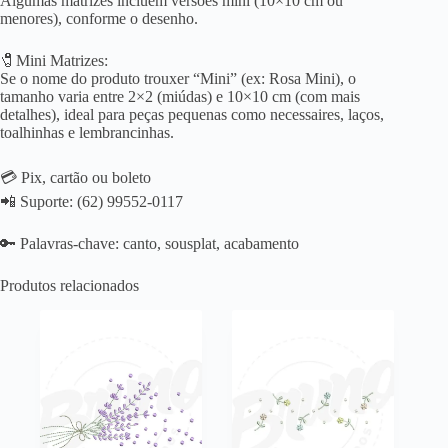
Algumas matrizes incluem versões mini (10×10 cm ou
menores), conforme o desenho.
🧷Mini Matrizes:
Se o nome do produto trouxer “Mini” (ex: Rosa Mini), o
tamanho varia entre 2×2 (miúdas) e 10×10 cm (com mais
detalhes), ideal para peças pequenas como necessaires, laços,
toalhinhas e lembrancinhas.
💳 Pix, cartão ou boleto
📲 Suporte: (62) 99552-0117
🔑 Palavras-chave: canto, sousplat, acabamento
Produtos relacionados