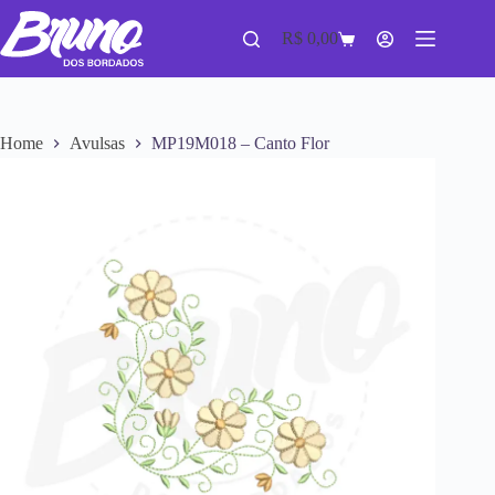
R$
0,00
Home
Avulsas
MP19M018 – Canto Flor