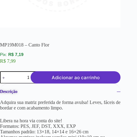
MP19M018 – Canto Flor
R$
7,19
R$
7,99
Adicionar ao carrinho
Descrição
Adquira sua matriz preferida de forma avulsa! Leves, fáceis de
bordar e com acabamento limpo.
Libera na hora via conta do site!
Formatos: PES, JEF, DST, XXX, EXP
Tamanhos padrão: 13×18, 14×14 e 16×26 cm