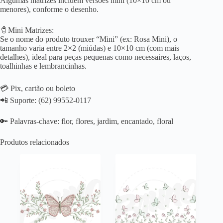
Algumas matrizes incluem versões mini (10×10 cm ou
menores), conforme o desenho.
🧷Mini Matrizes:
Se o nome do produto trouxer “Mini” (ex: Rosa Mini), o
tamanho varia entre 2×2 (miúdas) e 10×10 cm (com mais
detalhes), ideal para peças pequenas como necessaires, laços,
toalhinhas e lembrancinhas.
💳 Pix, cartão ou boleto
📲 Suporte: (62) 99552-0117
🔑 Palavras-chave: flor, flores, jardim, encantado, floral
Produtos relacionados