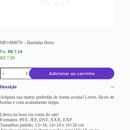
MP18M070 – Barrinha flores
R$
7,19
R$
7,99
Adicionar ao carrinho
Descrição
Adquira sua matriz preferida de forma avulsa! Leves, fáceis de
bordar e com acabamento limpo.
Libera na hora via conta do site!
Formatos: PES, JEF, DST, XXX, EXP
Tamanhos padrão: 13×18, 14×14 e 16×26 cm