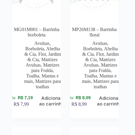
MG01M001 – Barrinha
MP26M138 – Barrinha
borboleta
floral
Avulsas
,
Avulsas
,
Borboleta, Abelha
Borboleta, Abelha
& Cia
,
Flor, Jardim
& Cia
,
Flor, Jardim
& Cia
,
Matrizes
& Cia
,
Matrizes
Avulsas
,
Matrizes
Avulsas
,
Matrizes
para Fralda,
para Fralda,
Toalha, Mantas e
Toalha, Mantas e
mais
,
Matrizes para
mais
,
Matrizes para
toalhas
toalhas
R$
7,19
R$
8,09
Adicionar
Adicionar
ao carrinho
ao carrinho
R$
7,99
R$
8,99