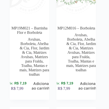
MP19M021 – Barrinha
MP12M016 – Borboleta
Flor e Borboleta
Avulsas
,
Avulsas
,
Borboleta, Abelha
Borboleta, Abelha
& Cia
,
Flor, Jardim
& Cia
,
Flor, Jardim
& Cia
,
Matrizes
& Cia
,
Matrizes
Avulsas
,
Matrizes
Avulsas
,
Matrizes
para Fralda,
para Fralda,
Toalha, Mantas e
Toalha, Mantas e
mais
,
Matrizes para
mais
,
Matrizes para
toalhas
toalhas
R$
7,19
R$
7,19
Adicionar
Adicionar
ao carrinho
ao carrinho
R$
7,99
R$
7,99