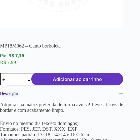
MP18M062 – Canto borboleta
R$
7,19
R$
7,99
Adicionar ao carrinho
Descrição
Adquira sua matriz preferida de forma avulsa! Leves, fáceis de
bordar e com acabamento limpo.
Envio no mesmo dia (exceto domingos)
Formatos: PES, JEF, DST, XXX, EXP
Tamanhos padrão: 13×18, 14×14 e 16×26 cm