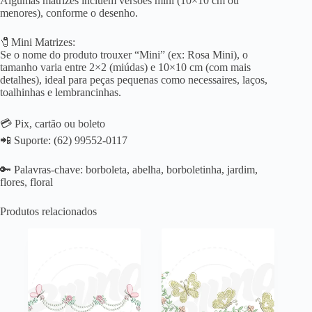
Algumas matrizes incluem versões mini (10×10 cm ou
menores), conforme o desenho.
🧷Mini Matrizes:
Se o nome do produto trouxer “Mini” (ex: Rosa Mini), o
tamanho varia entre 2×2 (miúdas) e 10×10 cm (com mais
detalhes), ideal para peças pequenas como necessaires, laços,
toalhinhas e lembrancinhas.
💳 Pix, cartão ou boleto
📲 Suporte: (62) 99552-0117
🔑 Palavras-chave: borboleta, abelha, borboletinha, jardim,
flores, floral
Produtos relacionados