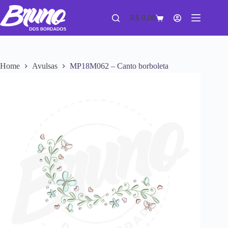
R$
0,00
Home
Avulsas
MP18M062 – Canto borboleta