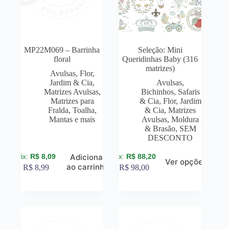
MP22M069 – Barrinha
Seleção: Mini
floral
Queridinhas Baby (316
matrizes)
Avulsas
,
Flor,
Jardim & Cia
,
Avulsas
,
Matrizes Avulsas
,
Bichinhos, Safaris
Matrizes para
& Cia
,
Flor, Jardim
Fralda, Toalha,
& Cia
,
Matrizes
Mantas e mais
Avulsas
,
Moldura
& Brasão
,
SEM
DESCONTO
R$
8,09
R$
88,20
Adicionar
Ver opções
ao carrinho
R$
8,99
R$
98,00