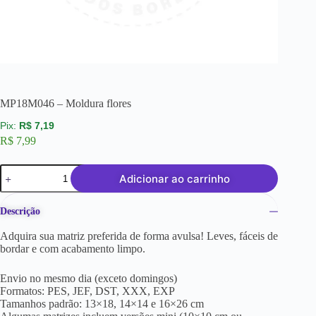
MP18M046 – Moldura flores
R$
7,19
R$
7,99
Adicionar ao carrinho
Descrição
Adquira sua matriz preferida de forma avulsa! Leves, fáceis de
bordar e com acabamento limpo.
Envio no mesmo dia (exceto domingos)
Formatos: PES, JEF, DST, XXX, EXP
Tamanhos padrão: 13×18, 14×14 e 16×26 cm