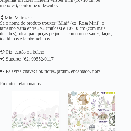
Algumas matrizes incluem versões mini (10×10 cm ou
menores), conforme o desenho.
🧷Mini Matrizes:
Se o nome do produto trouxer “Mini” (ex: Rosa Mini), o
tamanho varia entre 2×2 (miúdas) e 10×10 cm (com mais
detalhes), ideal para peças pequenas como necessaires, laços,
toalhinhas e lembrancinhas.
💳 Pix, cartão ou boleto
📲 Suporte: (62) 99552-0117
🔑 Palavras-chave: flor, flores, jardim, encantado, floral
Produtos relacionados