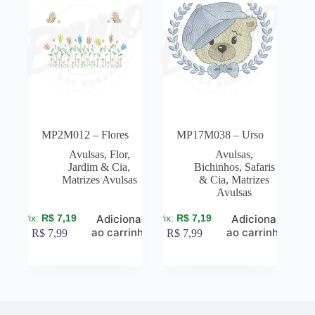
MP2M012 – Flores
MP17M038 – Urso
Avulsas
,
Flor,
Avulsas
,
Jardim & Cia
,
Bichinhos, Safaris
Matrizes Avulsas
& Cia
,
Matrizes
Avulsas
R$
7,19
R$
7,19
Adicionar
Adicionar
ao carrinho
ao carrinho
R$
7,99
R$
7,99