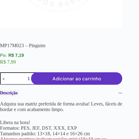
MP17M023 – Pinguim
R$
7,19
R$
7,99
Adicionar ao carrinho
Descrição
Adquira sua matriz preferida de forma avulsa! Leves, fáceis de
bordar e com acabamento limpo.
Libera na hora!
Formatos: PES, JEF, DST, XXX, EXP
Tamanhos padrão: 13×18, 14×14 e 16×26 cm