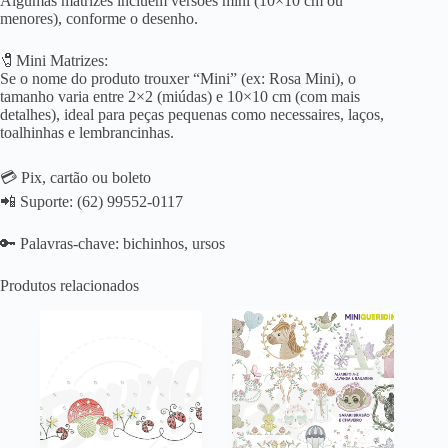
Algumas matrizes incluem versões mini (10×10 cm ou
menores), conforme o desenho.
🧷Mini Matrizes:
Se o nome do produto trouxer “Mini” (ex: Rosa Mini), o
tamanho varia entre 2×2 (miúdas) e 10×10 cm (com mais
detalhes), ideal para peças pequenas como necessaires, laços,
toalhinhas e lembrancinhas.
💳 Pix, cartão ou boleto
📲 Suporte: (62) 99552-0117
🔑 Palavras-chave: bichinhos, ursos
Produtos relacionados