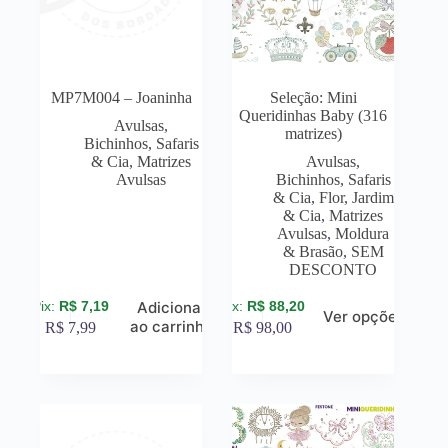
MP7M004 – Joaninha
Seleção: Mini
Queridinhas Baby (316
Avulsas
,
matrizes)
Bichinhos, Safaris
& Cia
,
Matrizes
Avulsas
,
Avulsas
Bichinhos, Safaris
& Cia
,
Flor, Jardim
& Cia
,
Matrizes
Avulsas
,
Moldura
& Brasão
,
SEM
DESCONTO
R$
7,19
R$
88,20
Adicionar
Ver opções
ao carrinho
R$
7,99
R$
98,00