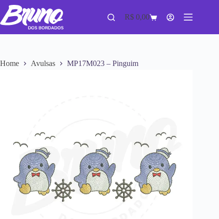
R$
0,00
Home
Avulsas
MP17M023 – Pinguim