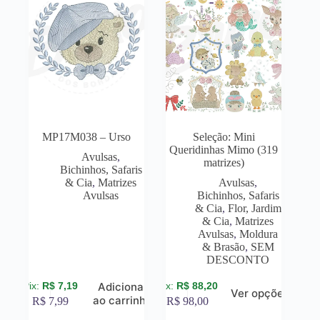
MP17M038 – Urso
Seleção: Mini
Queridinhas Mimo (319
Avulsas
,
matrizes)
Bichinhos, Safaris
& Cia
,
Matrizes
Avulsas
,
Avulsas
Bichinhos, Safaris
& Cia
,
Flor, Jardim
& Cia
,
Matrizes
Avulsas
,
Moldura
& Brasão
,
SEM
DESCONTO
R$
7,19
R$
88,20
Adicionar
Ver opções
ao carrinho
R$
7,99
R$
98,00