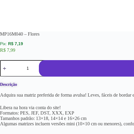
MP16M040 – Flores
R$
7,19
R$
7,99
Descrição
Adquira sua matriz preferida de forma avulsa! Leves, fáceis de borda
Libera na hora via conta do site!
Formatos: PES, JEF, DST, XXX, EXP
Tamanhos padrão: 13×18, 14×14 e 16×26 cm
Algumas matrizes incluem versões mini (10×10 cm ou menores), conf