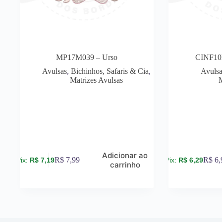
MP17M039 – Urso
CINF10
Avulsas
,
Bichinhos, Safaris & Cia
,
Avuls
Matrizes Avulsas
Adicionar ao
R$
7,99
R$
6,
R$
7,19
R$
6,29
carrinho