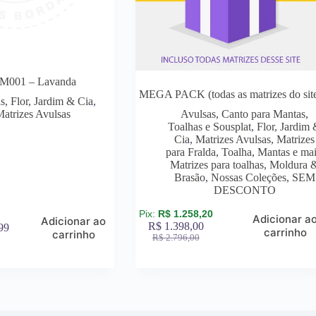
M001 – Lavanda
MEGA PACK (todas as matrizes do sit
as
,
Flor, Jardim & Cia
,
Matrizes Avulsas
Avulsas
,
Canto para Mantas,
Toalhas e Sousplat
,
Flor, Jardim
Cia
,
Matrizes Avulsas
,
Matrizes
para Fralda, Toalha, Mantas e ma
Matrizes para toalhas
,
Moldura 
Brasão
,
Nossas Coleções
,
SEM
DESCONTO
R$
1.258,20
Adicionar a
Adicionar ao
R$
1.398,00
99
carrinho
carrinho
R$
2.796,00