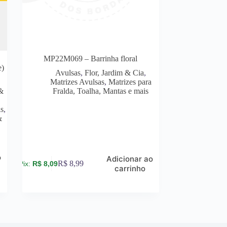
MP22M069 – Barrinha floral
e)
Avulsas
,
Flor, Jardim & Cia
,
Matrizes Avulsas
,
Matrizes para
 &
Fralda, Toalha, Mantas e mais
is
,
&
o
Adicionar ao
R$
8,99
R$
8,09
carrinho