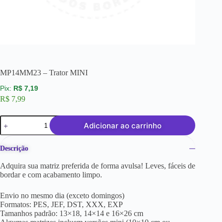
MP14MM23 – Trator MINI
R$
7,19
R$
7,99
Adicionar ao carrinho
Descrição
Adquira sua matriz preferida de forma avulsa! Leves, fáceis de
bordar e com acabamento limpo.
Envio no mesmo dia (exceto domingos)
Formatos: PES, JEF, DST, XXX, EXP
Tamanhos padrão: 13×18, 14×14 e 16×26 cm