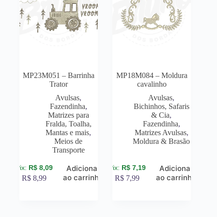
MP23M051 – Barrinha
MP18M084 – Moldura
Trator
cavalinho
Avulsas
,
Avulsas
,
Fazendinha
,
Bichinhos, Safaris
Matrizes para
& Cia
,
Fralda, Toalha,
Fazendinha
,
Mantas e mais
,
Matrizes Avulsas
,
Meios de
Moldura & Brasão
Transporte
R$
8,09
R$
7,19
Adicionar
Adicionar
ao carrinho
ao carrinho
R$
8,99
R$
7,99