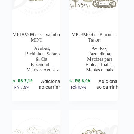
MP18M086 – Cavalinho
MP23M056 – Barrinha
MINI
Trator
Avulsas
,
Avulsas
,
Bichinhos, Safaris
Fazendinha
,
& Cia
,
Matrizes para
Fazendinha
,
Fralda, Toalha,
Matrizes Avulsas
Mantas e mais
R$
7,19
R$
8,09
Adicionar
Adicionar
ao carrinho
ao carrinho
R$
7,99
R$
8,99