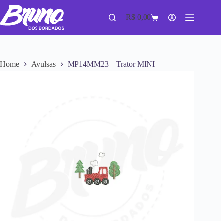
R$
0,00
Home
Avulsas
MP14MM23 – Trator MINI