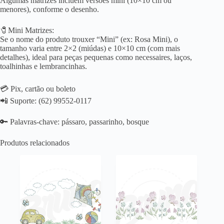
Algumas matrizes incluem versões mini (10×10 cm ou
menores), conforme o desenho.
🧷Mini Matrizes:
Se o nome do produto trouxer “Mini” (ex: Rosa Mini), o
tamanho varia entre 2×2 (miúdas) e 10×10 cm (com mais
detalhes), ideal para peças pequenas como necessaires, laços,
toalhinhas e lembrancinhas.
💳 Pix, cartão ou boleto
📲 Suporte: (62) 99552-0117
🔑 Palavras-chave: pássaro, passarinho, bosque
Produtos relacionados