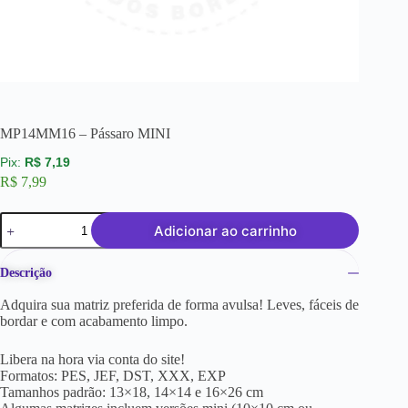
MP14MM16 – Pássaro MINI
R$
7,19
R$
7,99
Adicionar ao carrinho
Descrição
Adquira sua matriz preferida de forma avulsa! Leves, fáceis de
bordar e com acabamento limpo.
Libera na hora via conta do site!
Formatos: PES, JEF, DST, XXX, EXP
Tamanhos padrão: 13×18, 14×14 e 16×26 cm