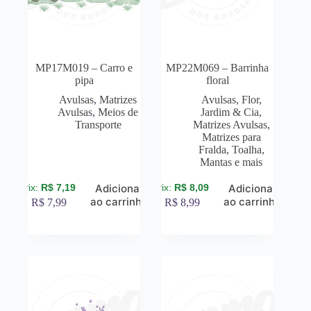
MP17M019 – Carro e
MP22M069 – Barrinha
pipa
floral
Avulsas
,
Matrizes
Avulsas
,
Flor,
Avulsas
,
Meios de
Jardim & Cia
,
Transporte
Matrizes Avulsas
,
Matrizes para
Fralda, Toalha,
Mantas e mais
R$
7,19
R$
8,09
Adicionar
Adicionar
ao carrinho
ao carrinho
R$
7,99
R$
8,99