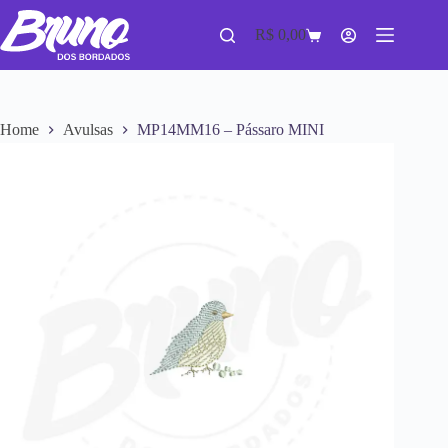
R$
0,00
Home
Avulsas
MP14MM16 – Pássaro MINI