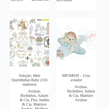
R$
2.796,00
Seleção: Mini
MP5M039 – Urso
Queridinhas Baby (316
aviador
matrizes)
Avulsas
,
Avulsas
,
Bichinhos, Safaris
Bichinhos, Safaris
& Cia
,
Matrizes
& Cia
,
Flor, Jardim
Avulsas
& Cia
,
Matrizes
Avulsas
,
Moldura