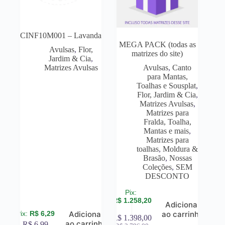
CINF10M001 – Lavanda
MEGA PACK (todas as
Avulsas
,
Flor,
matrizes do site)
Jardim & Cia
,
Matrizes Avulsas
Avulsas
,
Canto
para Mantas,
Toalhas e Sousplat
,
Flor, Jardim & Cia
,
Matrizes Avulsas
,
Matrizes para
Fralda, Toalha,
Mantas e mais
,
Matrizes para
toalhas
,
Moldura &
Brasão
,
Nossas
Coleções
,
SEM
DESCONTO
R$
1.258,20
Adicionar
R$
6,29
Adicionar
ao carrinho
R$
1.398,00
ao carrinho
R$
6,99