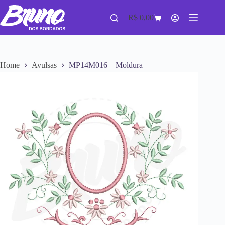
R$
0,00
Home
Avulsas
MP14M016 – Moldura