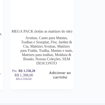
MEGA PACK (todas as matrizes do site)
a
,
Avulsas
,
Canto para Mantas,
Toalhas e Sousplat
,
Flor, Jardim &
Cia
,
Matrizes Avulsas
,
Matrizes
para Fralda, Toalha, Mantas e mais
,
Matrizes para toalhas
,
Moldura &
Brasão
,
Nossas Coleções
,
SEM
DESCONTO
R$
1.258,20
Adicionar ao
o
R$
1.398,00
carrinho
R$
2.796,00