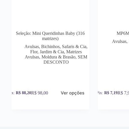
Seleção: Mini Queridinhas Baby (316
MP6M0
matrizes)
Avulsas
,
Avulsas
,
Bichinhos, Safaris & Cia
,
Flor, Jardim & Cia
,
Matrizes
Avulsas
,
Moldura & Brasão
,
SEM
DESCONTO
Ver opções
R$
98,00
R$
7,
R$
88,20
R$
7,19