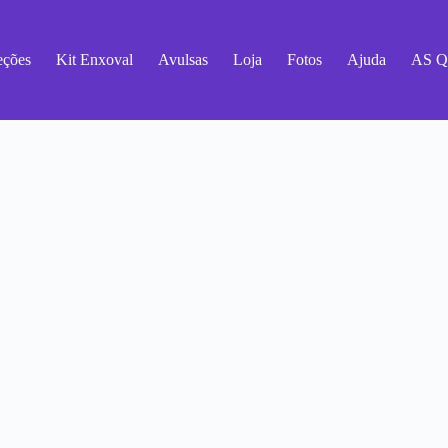
eções
Kit Enxoval
Avulsas
Loja
Fotos
Ajuda
AS 