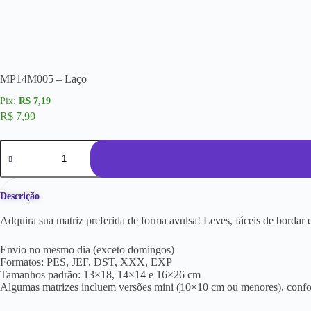
MP14M005 – Laço
R$
7,19
R$
7,99
Descrição
Adquira sua matriz preferida de forma avulsa! Leves, fáceis de borda
Envio no mesmo dia (exceto domingos)
Formatos: PES, JEF, DST, XXX, EXP
Tamanhos padrão: 13×18, 14×14 e 16×26 cm
Algumas matrizes incluem versões mini (10×10 cm ou menores), conf