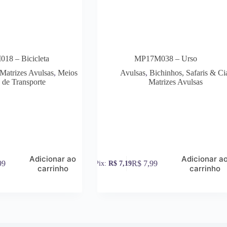
18 – Bicicleta
MP17M038 – Urso
Matrizes Avulsas
,
Meios
Avulsas
,
Bichinhos, Safaris & Ci
de Transporte
Matrizes Avulsas
Adicionar ao
Adicionar a
99
R$
7,99
R$
7,19
carrinho
carrinho