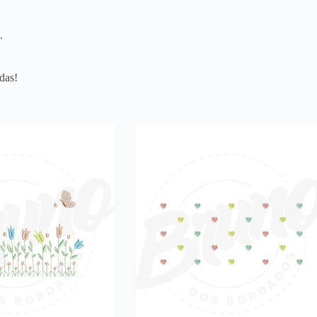
.
das!