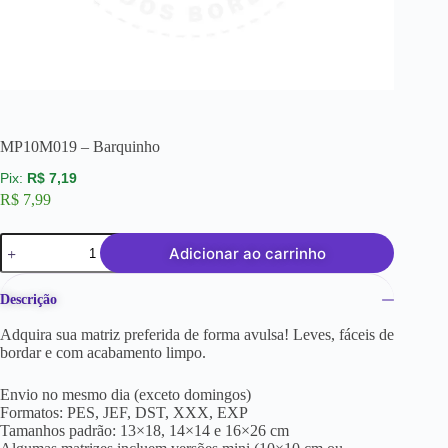
MP10M019 – Barquinho
R$
7,19
R$
7,99
Adicionar ao carrinho
Descrição
Adquira sua matriz preferida de forma avulsa! Leves, fáceis de
bordar e com acabamento limpo.
Envio no mesmo dia (exceto domingos)
Formatos: PES, JEF, DST, XXX, EXP
Tamanhos padrão: 13×18, 14×14 e 16×26 cm