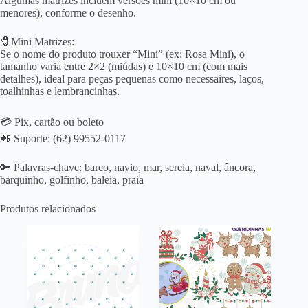
Algumas matrizes incluem versões mini (10×10 cm ou
menores), conforme o desenho.
🧷Mini Matrizes:
Se o nome do produto trouxer “Mini” (ex: Rosa Mini), o
tamanho varia entre 2×2 (miúdas) e 10×10 cm (com mais
detalhes), ideal para peças pequenas como necessaires, laços,
toalhinhas e lembrancinhas.
💳 Pix, cartão ou boleto
📲 Suporte: (62) 99552-0117
🔑 Palavras-chave: barco, navio, mar, sereia, naval, âncora,
barquinho, golfinho, baleia, praia
Produtos relacionados