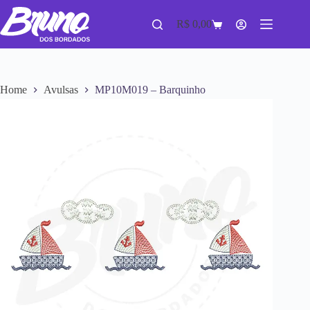
R$
0,00
Home
Avulsas
MP10M019 – Barquinho