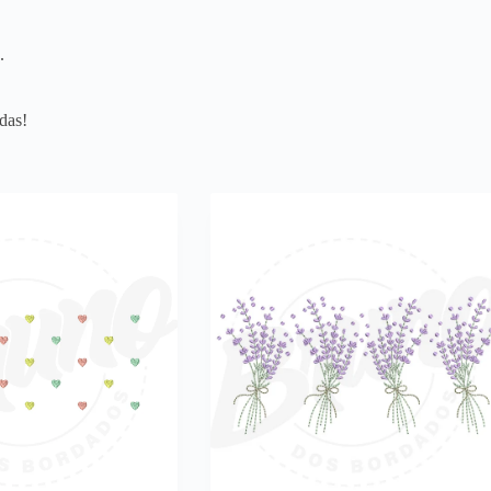
.
das!