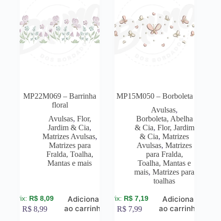
MP22M069 – Barrinha
MP15M050 – Borboleta
floral
Avulsas
,
Avulsas
,
Flor,
Borboleta, Abelha
Jardim & Cia
,
& Cia
,
Flor, Jardim
Matrizes Avulsas
,
& Cia
,
Matrizes
Matrizes para
Avulsas
,
Matrizes
Fralda, Toalha,
para Fralda,
Mantas e mais
Toalha, Mantas e
mais
,
Matrizes para
toalhas
R$
8,09
R$
7,19
Adicionar
Adicionar
ao carrinho
ao carrinho
R$
8,99
R$
7,99