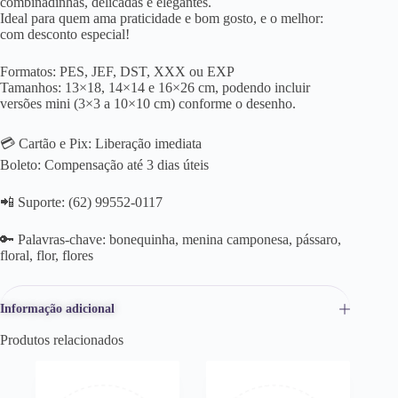
combinadinhas, delicadas e elegantes.
Ideal para quem ama praticidade e bom gosto, e o melhor:
com desconto especial!
Formatos: PES, JEF, DST, XXX ou EXP
Tamanhos: 13×18, 14×14 e 16×26 cm, podendo incluir
versões mini (3×3 a 10×10 cm) conforme o desenho.
💳 Cartão e Pix: Liberação imediata
Boleto: Compensação até 3 dias úteis
📲 Suporte: (62) 99552-0117
🔑 Palavras-chave: bonequinha, menina camponesa, pássaro,
floral, flor, flores
Informação adicional
Produtos relacionados