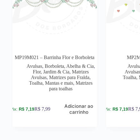
MP19M021 – Barrinha Flor e Borboleta
MP2M0
Avulsas
,
Borboleta, Abelha & Cia
,
Avuls
Flor, Jardim & Cia
,
Matrizes
Avulsa
Avulsas
,
Matrizes para Fralda,
Toalha, 
Toalha, Mantas e mais
,
Matrizes
para toalhas
Adicionar ao
R$
7,99
R$
7,
R$
7,19
R$
7,19
carrinho