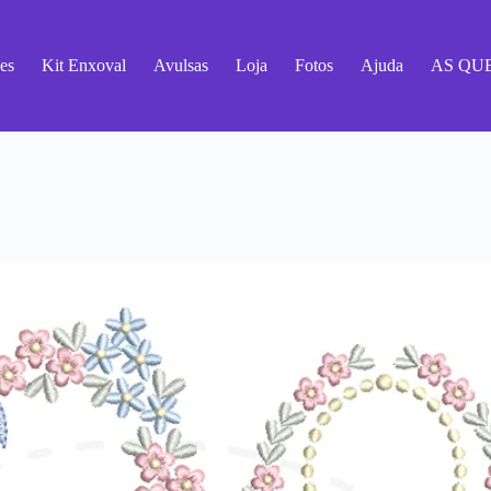
es
Kit Enxoval
Avulsas
Loja
Fotos
Ajuda
AS QU