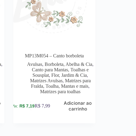
MP13M054 – Canto borboleta
a
,
Avulsas
,
Borboleta, Abelha & Cia
,
Canto para Mantas, Toalhas e
Sousplat
,
Flor, Jardim & Cia
,
s
Matrizes Avulsas
,
Matrizes para
Fralda, Toalha, Mantas e mais
,
Matrizes para toalhas
o
Adicionar ao
R$
7,99
R$
7,19
carrinho