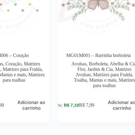
06 – Coração
MG01M001 – Barrinha borboleta
as
,
Coração
,
Matrizes
Avulsas
,
Borboleta, Abelha & Ci
s
,
Matrizes para Fralda,
Flor, Jardim & Cia
,
Matrizes
Mantas e mais
,
Matrizes
Avulsas
,
Matrizes para Fralda,
para toalhas
Toalha, Mantas e mais
,
Matrize
para toalhas
Adicionar ao
Adicionar a
99
R$
7,99
R$
7,19
carrinho
carrinho