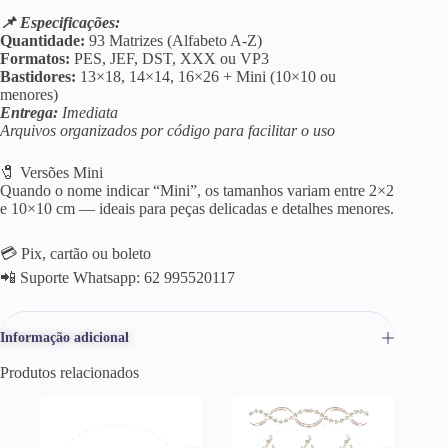
📌 Especificações:
Quantidade:
93 Matrizes (Alfabeto A-Z)
Formatos:
PES, JEF, DST, XXX ou VP3
Bastidores:
13×18, 14×14, 16×26 + Mini (10×10 ou
menores)
Entrega:
Imediata
Arquivos organizados por código para facilitar o uso
🧷 Versões Mini
Quando o nome indicar “Mini”, os tamanhos variam entre 2×2
e 10×10 cm — ideais para peças delicadas e detalhes menores.
💳 Pix, cartão ou boleto
📲 Suporte Whatsapp: 62 995520117
Informação adicional
Produtos relacionados