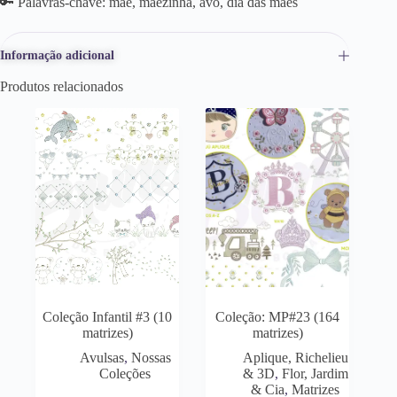
🔑 Palavras-chave: mãe, mãezinha, avó, dia das mães
Informação adicional
Produtos relacionados
Coleção Infantil #3 (10
Coleção: MP#23 (164
matrizes)
matrizes)
Avulsas
,
Nossas
Aplique, Richelieu
Coleções
& 3D
,
Flor, Jardim
& Cia
,
Matrizes