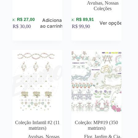
Avulsas
,
Nossas
Coleções
R$
27,00
R$
89,91
Adicionar
Ver opções
ao carrinho
R$
30,00
R$
99,90
Coleção Infantil #2 (11
Coleção: MP#19 (350
matrizes)
matrizes)
Avulsas
,
Nossas
Flor, Jardim & Cia
,