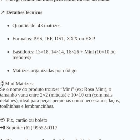
📌
Detalhes técnicos
Quantidade: 43 matrizes
Formatos: PES, JEF, DST, XXX ou EXP
Bastidores: 13×18, 14×14, 16×26 + Mini (10×10 ou
menores)
Matrizes organizadas por código
🧷Mini Matrizes:
Se o nome do produto trouxer “Mini” (ex: Rosa Mini), o
tamanho varia entre 2×2 (miúdas) e 10×10 cm (com mais
detalhes), ideal para peças pequenas como necessaires, laços,
toalhinhas e lembrancinhas.
💳 Pix, cartão ou boleto
📲 Suporte: (62) 99552-0117