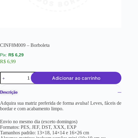
CINF8M009 – Borboleta
R$
6,29
R$
6,99
Adicionar ao carrinho
Descrição
Adquira sua matriz preferida de forma avulsa! Leves, fáceis de
bordar e com acabamento limpo.
Envio no mesmo dia (exceto domingos)
Formatos: PES, JEF, DST, XXX, EXP
Tamanhos padrão: 13×18, 14×14 e 16×26 cm