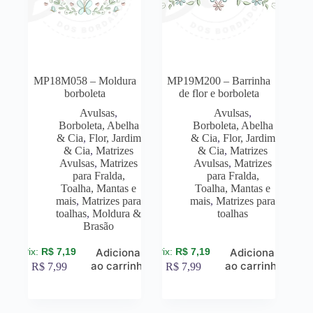
MP18M058 – Moldura
MP19M200 – Barrinha
borboleta
de flor e borboleta
Avulsas
,
Avulsas
,
Borboleta, Abelha
Borboleta, Abelha
& Cia
,
Flor, Jardim
& Cia
,
Flor, Jardim
& Cia
,
Matrizes
& Cia
,
Matrizes
Avulsas
,
Matrizes
Avulsas
,
Matrizes
para Fralda,
para Fralda,
Toalha, Mantas e
Toalha, Mantas e
mais
,
Matrizes para
mais
,
Matrizes para
toalhas
,
Moldura &
toalhas
Brasão
R$
7,19
R$
7,19
Adicionar
Adicionar
ao carrinho
ao carrinho
R$
7,99
R$
7,99