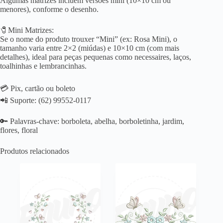
Algumas matrizes incluem versões mini (10×10 cm ou
menores), conforme o desenho.
🧷Mini Matrizes:
Se o nome do produto trouxer “Mini” (ex: Rosa Mini), o
tamanho varia entre 2×2 (miúdas) e 10×10 cm (com mais
detalhes), ideal para peças pequenas como necessaires, laços,
toalhinhas e lembrancinhas.
💳 Pix, cartão ou boleto
📲 Suporte: (62) 99552-0117
🔑 Palavras-chave: borboleta, abelha, borboletinha, jardim,
flores, floral
Produtos relacionados