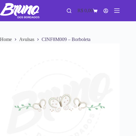
R$
0,00
Home
Avulsas
CINF8M009 – Borboleta