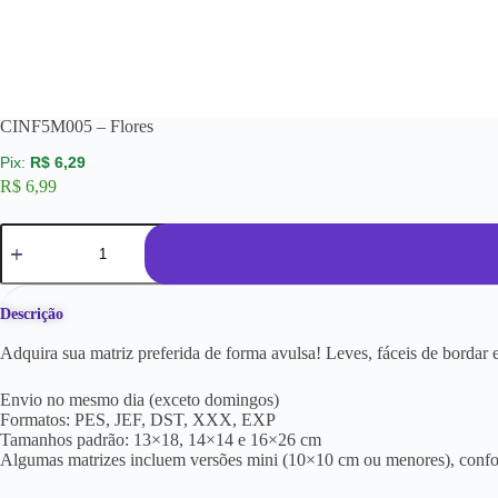
CINF5M005 – Flores
R$
6,29
R$
6,99
Descrição
Adquira sua matriz preferida de forma avulsa! Leves, fáceis de borda
Envio no mesmo dia (exceto domingos)
Formatos: PES, JEF, DST, XXX, EXP
Tamanhos padrão: 13×18, 14×14 e 16×26 cm
Algumas matrizes incluem versões mini (10×10 cm ou menores), conf