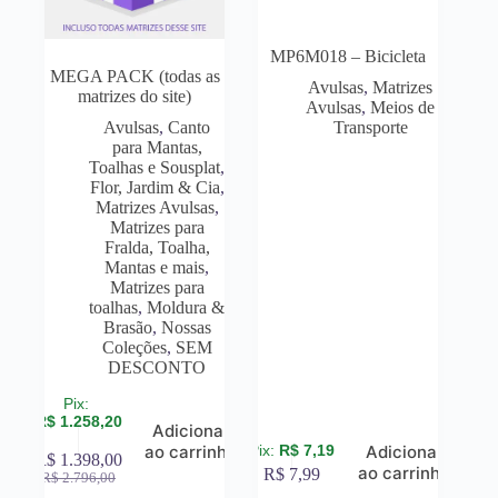
MP6M018 – Bicicleta
MEGA PACK (todas as
Avulsas
,
Matrizes
matrizes do site)
Avulsas
,
Meios de
Avulsas
,
Canto
Transporte
para Mantas,
Toalhas e Sousplat
,
Flor, Jardim & Cia
,
Matrizes Avulsas
,
Matrizes para
Fralda, Toalha,
Mantas e mais
,
Matrizes para
toalhas
,
Moldura &
Brasão
,
Nossas
Coleções
,
SEM
DESCONTO
R$
1.258,20
Adicionar
R$
7,19
ao carrinho
Adicionar
R$
1.398,00
ao carrinho
R$
7,99
R$
2.796,00