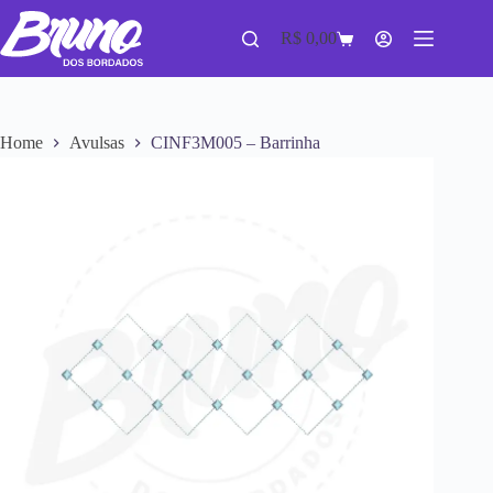
R$
0,00
Home
Avulsas
CINF3M005 – Barrinha