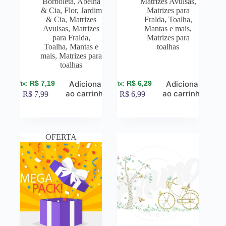
Borboleta, Abelha
Matrizes Avulsas
,
& Cia
,
Flor, Jardim
Matrizes para
& Cia
,
Matrizes
Fralda, Toalha,
Avulsas
,
Matrizes
Mantas e mais
,
para Fralda,
Matrizes para
Toalha, Mantas e
toalhas
mais
,
Matrizes para
toalhas
R$
7,19
R$
6,29
Adicionar
Adicionar
ao carrinho
ao carrinho
R$
7,99
R$
6,99
OFERTA