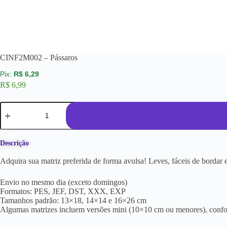
CINF2M002 – Pássaros
R$
6,29
R$
6,99
Descrição
Adquira sua matriz preferida de forma avulsa! Leves, fáceis de borda
Envio no mesmo dia (exceto domingos)
Formatos: PES, JEF, DST, XXX, EXP
Tamanhos padrão: 13×18, 14×14 e 16×26 cm
Algumas matrizes incluem versões mini (10×10 cm ou menores), conf