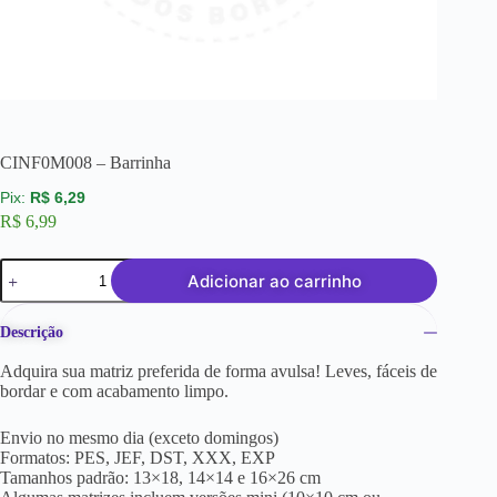
CINF0M008 – Barrinha
R$
6,29
R$
6,99
Adicionar ao carrinho
Descrição
Adquira sua matriz preferida de forma avulsa! Leves, fáceis de
bordar e com acabamento limpo.
Envio no mesmo dia (exceto domingos)
Formatos: PES, JEF, DST, XXX, EXP
Tamanhos padrão: 13×18, 14×14 e 16×26 cm