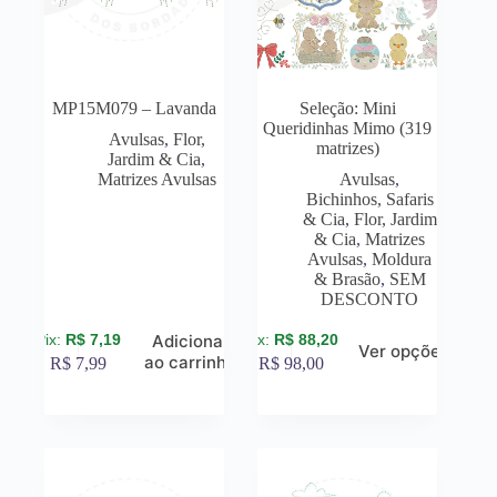
MP15M079 – Lavanda
Seleção: Mini
Queridinhas Mimo (319
Avulsas
,
Flor,
matrizes)
Jardim & Cia
,
Matrizes Avulsas
Avulsas
,
Bichinhos, Safaris
& Cia
,
Flor, Jardim
& Cia
,
Matrizes
Avulsas
,
Moldura
& Brasão
,
SEM
DESCONTO
R$
7,19
R$
88,20
Adicionar
Ver opções
ao carrinho
R$
7,99
R$
98,00