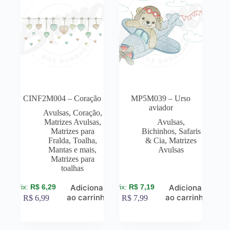
CINF2M004 – Coração
MP5M039 – Urso
aviador
Avulsas
,
Coração
,
Matrizes Avulsas
,
Avulsas
,
Matrizes para
Bichinhos, Safaris
Fralda, Toalha,
& Cia
,
Matrizes
Mantas e mais
,
Avulsas
Matrizes para
toalhas
R$
6,29
R$
7,19
Adicionar
Adicionar
ao carrinho
ao carrinho
R$
6,99
R$
7,99