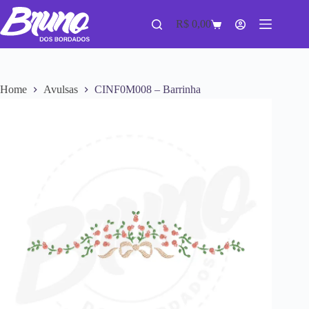
R$
0,00
Home
Avulsas
CINF0M008 – Barrinha