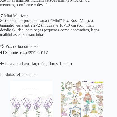
Algumas matrizes incluem versões mini (10×10 cm ou
menores), conforme o desenho.
🧷Mini Matrizes:
Se o nome do produto trouxer “Mini” (ex: Rosa Mini), o
tamanho varia entre 2×2 (miúdas) e 10×10 cm (com mais
detalhes), ideal para peças pequenas como necessaires, laços,
toalhinhas e lembrancinhas.
💳 Pix, cartão ou boleto
📲 Suporte: (62) 99552-0117
🔑 Palavras-chave: laço, flor, flores, lacinho
Produtos relacionados