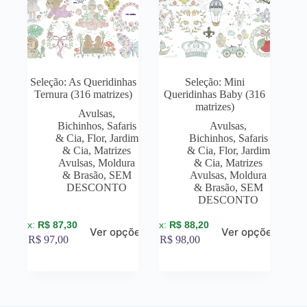
Seleção: As Queridinhas
Seleção: Mini
Ternura (316 matrizes)
Queridinhas Baby (316
matrizes)
Avulsas
,
Bichinhos, Safaris
Avulsas
,
& Cia
,
Flor, Jardim
Bichinhos, Safaris
& Cia
,
Matrizes
& Cia
,
Flor, Jardim
Avulsas
,
Moldura
& Cia
,
Matrizes
& Brasão
,
SEM
Avulsas
,
Moldura
DESCONTO
& Brasão
,
SEM
DESCONTO
R$
87,30
R$
88,20
Ver opções
Ver opções
R$
97,00
R$
98,00