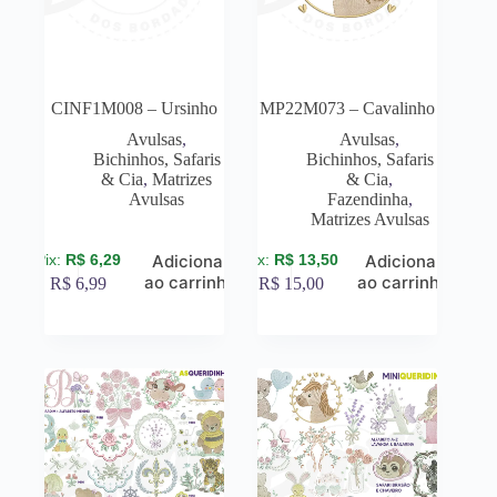
CINF1M008 – Ursinho
MP22M073 – Cavalinho
Avulsas
,
Avulsas
,
Bichinhos, Safaris
Bichinhos, Safaris
& Cia
,
Matrizes
& Cia
,
Avulsas
Fazendinha
,
Matrizes Avulsas
R$
6,29
R$
13,50
Adicionar
Adicionar
ao carrinho
ao carrinho
R$
6,99
R$
15,00