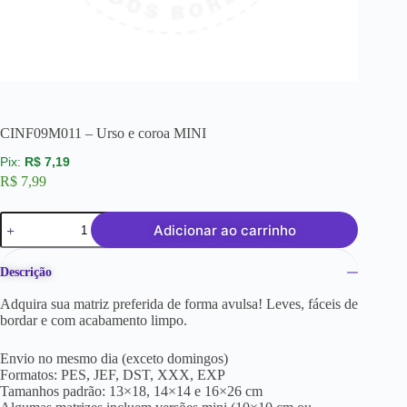
CINF09M011 – Urso e coroa MINI
R$
7,19
R$
7,99
Adicionar ao carrinho
Descrição
Adquira sua matriz preferida de forma avulsa! Leves, fáceis de
bordar e com acabamento limpo.
Envio no mesmo dia (exceto domingos)
Formatos: PES, JEF, DST, XXX, EXP
Tamanhos padrão: 13×18, 14×14 e 16×26 cm