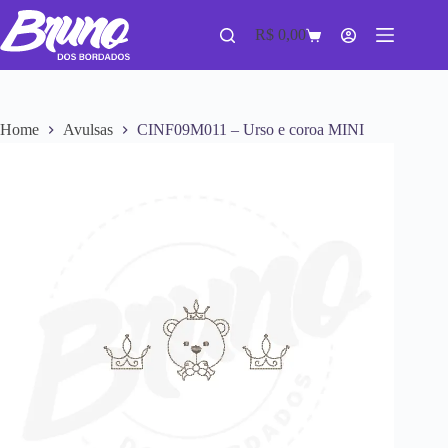
R$
0,00
Home
Avulsas
CINF09M011 – Urso e coroa MINI