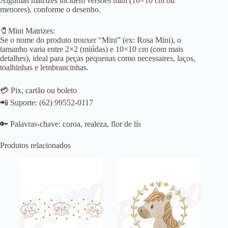
Algumas matrizes incluem versões mini (10×10 cm ou
menores), conforme o desenho.
🧷Mini Matrizes:
Se o nome do produto trouxer “Mini” (ex: Rosa Mini), o
tamanho varia entre 2×2 (miúdas) e 10×10 cm (com mais
detalhes), ideal para peças pequenas como necessaires, laços,
toalhinhas e lembrancinhas.
💳 Pix, cartão ou boleto
📲 Suporte: (62) 99552-0117
🔑 Palavras-chave: coroa, realeza, flor de lís
Produtos relacionados