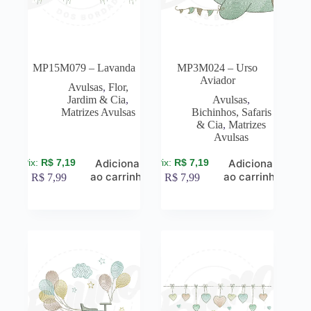
MP15M079 – Lavanda
MP3M024 – Urso
Aviador
Avulsas
,
Flor,
Jardim & Cia
,
Avulsas
,
Matrizes Avulsas
Bichinhos, Safaris
& Cia
,
Matrizes
Avulsas
R$
7,19
R$
7,19
Adicionar
Adicionar
ao carrinho
ao carrinho
R$
7,99
R$
7,99