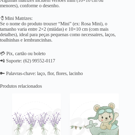
Algumas matrizes incluem versões mini (10×10 cm ou
menores), conforme o desenho.
🧷Mini Matrizes:
Se o nome do produto trouxer “Mini” (ex: Rosa Mini), o
tamanho varia entre 2×2 (miúdas) e 10×10 cm (com mais
detalhes), ideal para peças pequenas como necessaires, laços,
toalhinhas e lembrancinhas.
💳 Pix, cartão ou boleto
📲 Suporte: (62) 99552-0117
🔑 Palavras-chave: laço, flor, flores, lacinho
Produtos relacionados