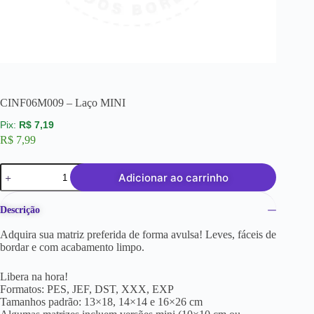
CINF06M009 – Laço MINI
R$
7,19
R$
7,99
Adicionar ao carrinho
Descrição
Adquira sua matriz preferida de forma avulsa! Leves, fáceis de
bordar e com acabamento limpo.
Libera na hora!
Formatos: PES, JEF, DST, XXX, EXP
Tamanhos padrão: 13×18, 14×14 e 16×26 cm