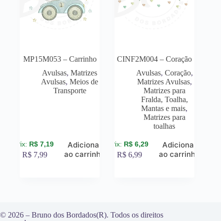
MP15M053 – Carrinho
CINF2M004 – Coração
Avulsas
,
Matrizes
Avulsas
,
Coração
,
Avulsas
,
Meios de
Matrizes Avulsas
,
Transporte
Matrizes para
Fralda, Toalha,
Mantas e mais
,
Matrizes para
toalhas
R$
7,19
R$
6,29
Adicionar
Adicionar
ao carrinho
ao carrinho
R$
7,99
R$
6,99
© 2026 – Bruno dos Bordados(R). Todos os direitos