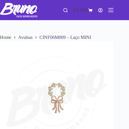
R$
0,00
Home
Avulsas
CINF06M009 – Laço MINI