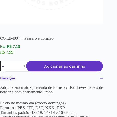
CG12M007 – Pássaro e coração
R$
7,19
R$
7,99
Adicionar ao carrinho
Descrição
Adquira sua matriz preferida de forma avulsa! Leves, fáceis de
bordar e com acabamento limpo.
Envio no mesmo dia (exceto domingos)
Formatos: PES, JEF, DST, XXX, EXP
Tamanhos padrão: 13×18, 14×14 e 16×26 cm