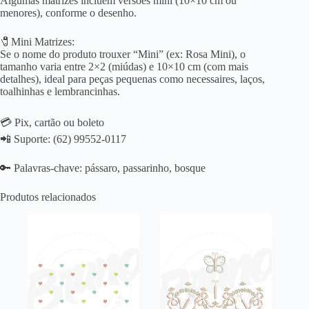
Algumas matrizes incluem versões mini (10×10 cm ou
menores), conforme o desenho.
🧷Mini Matrizes:
Se o nome do produto trouxer “Mini” (ex: Rosa Mini), o
tamanho varia entre 2×2 (miúdas) e 10×10 cm (com mais
detalhes), ideal para peças pequenas como necessaires, laços,
toalhinhas e lembrancinhas.
💳 Pix, cartão ou boleto
📲 Suporte: (62) 99552-0117
🔑 Palavras-chave: pássaro, passarinho, bosque
Produtos relacionados