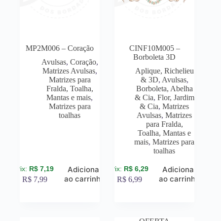
MP2M006 – Coração
CINF10M005 –
Borboleta 3D
Avulsas
,
Coração
,
Matrizes Avulsas
,
Aplique, Richelieu
Matrizes para
& 3D
,
Avulsas
,
Fralda, Toalha,
Borboleta, Abelha
Mantas e mais
,
& Cia
,
Flor, Jardim
Matrizes para
& Cia
,
Matrizes
toalhas
Avulsas
,
Matrizes
para Fralda,
Toalha, Mantas e
mais
,
Matrizes para
toalhas
R$
7,19
R$
6,29
Adicionar
Adicionar
ao carrinho
ao carrinho
R$
7,99
R$
6,99