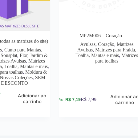
MP2M006 – Coração
as as matrizes do site)
Avulsas
,
Coração
,
Matrizes
s
,
Canto para Mantas,
Avulsas
,
Matrizes para Fralda,
 Sousplat
,
Flor, Jardim &
Toalha, Mantas e mais
,
Matrize
rizes Avulsas
,
Matrizes
para toalhas
a, Toalha, Mantas e mais
,
para toalhas
,
Moldura &
Nossas Coleções
,
SEM
DESCONTO
0
Adicionar ao
Adicionar a
R$
7,99
R$
7,19
carrinho
carrinho