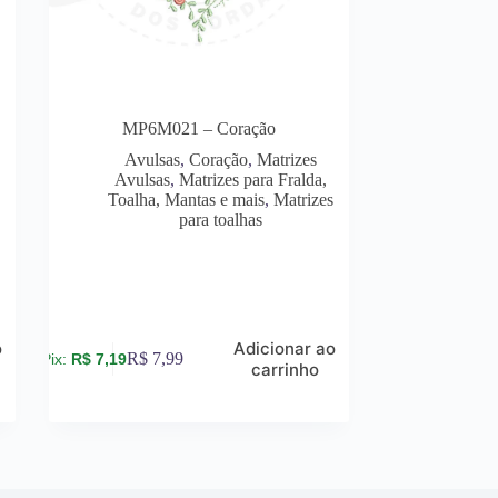
MP6M021 – Coração
Avulsas
,
Coração
,
Matrizes
Avulsas
,
Matrizes para Fralda,
s
Toalha, Mantas e mais
,
Matrizes
para toalhas
o
Adicionar ao
R$
7,99
R$
7,19
carrinho