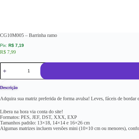
CG10M005 – Barrinha ramo
R$
7,19
R$
7,99
Descrição
Adquira sua matriz preferida de forma avulsa! Leves, fáceis de borda
Libera na hora via conta do site!
Formatos: PES, JEF, DST, XXX, EXP
Tamanhos padrão: 13×18, 14×14 e 16×26 cm
Algumas matrizes incluem versões mini (10×10 cm ou menores), conf