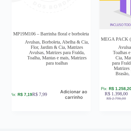
MP19M106 – Barrinha floral e borboleta
MEGA PACK (tod
Avulsas
,
Borboleta, Abelha & Cia
,
Flor, Jardim & Cia
,
Matrizes
Avulsa
Avulsas
,
Matrizes para Fralda,
Toalhas e
Toalha, Mantas e mais
,
Matrizes
Cia
,
Mat
para toalhas
para Frald
Matrizes 
Brasão
,
R$
1.258,2
Adicionar ao
R$
1.398,00
R$
7,99
R$
7,19
carrinho
R$
2.796,00