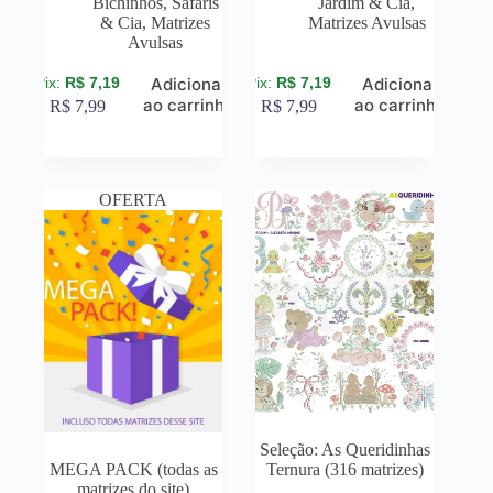
Bichinhos, Safaris
Jardim & Cia
,
& Cia
,
Matrizes
Matrizes Avulsas
Avulsas
R$
7,19
R$
7,19
Adicionar
Adicionar
ao carrinho
ao carrinho
R$
7,99
R$
7,99
OFERTA
Seleção: As Queridinhas
MEGA PACK (todas as
Ternura (316 matrizes)
matrizes do site)