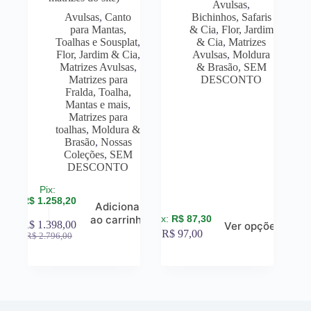
Avulsas
,
Avulsas
,
Canto
Bichinhos, Safaris
para Mantas,
& Cia
,
Flor, Jardim
Toalhas e Sousplat
,
& Cia
,
Matrizes
Flor, Jardim & Cia
,
Avulsas
,
Moldura
Matrizes Avulsas
,
& Brasão
,
SEM
Matrizes para
DESCONTO
Fralda, Toalha,
Mantas e mais
,
Matrizes para
toalhas
,
Moldura &
Brasão
,
Nossas
Coleções
,
SEM
DESCONTO
R$
1.258,20
Adicionar
R$
87,30
ao carrinho
R$
1.398,00
Ver opções
R$
97,00
R$
2.796,00