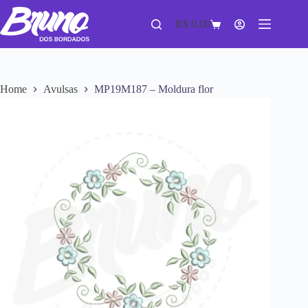
R$
0,00
Home
Avulsas
MP19M187 – Moldura flor