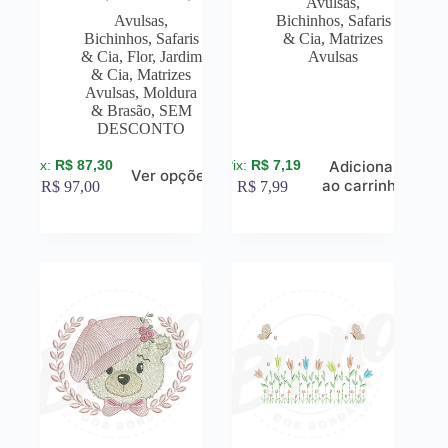
Avulsas
,
Avulsas
,
Bichinhos, Safaris
Bichinhos, Safaris
& Cia
,
Matrizes
& Cia
,
Flor, Jardim
Avulsas
& Cia
,
Matrizes
Avulsas
,
Moldura
& Brasão
,
SEM
DESCONTO
R$
87,30
R$
7,19
Adicionar
Ver opções
ao carrinho
R$
97,00
R$
7,99