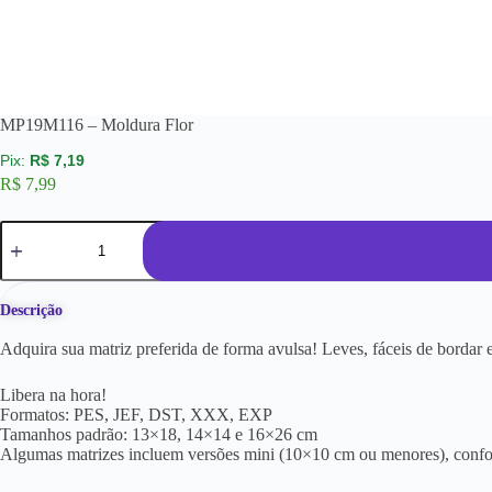
MP19M116 – Moldura Flor
R$
7,19
R$
7,99
Descrição
Adquira sua matriz preferida de forma avulsa! Leves, fáceis de borda
Libera na hora!
Formatos: PES, JEF, DST, XXX, EXP
Tamanhos padrão: 13×18, 14×14 e 16×26 cm
Algumas matrizes incluem versões mini (10×10 cm ou menores), conf