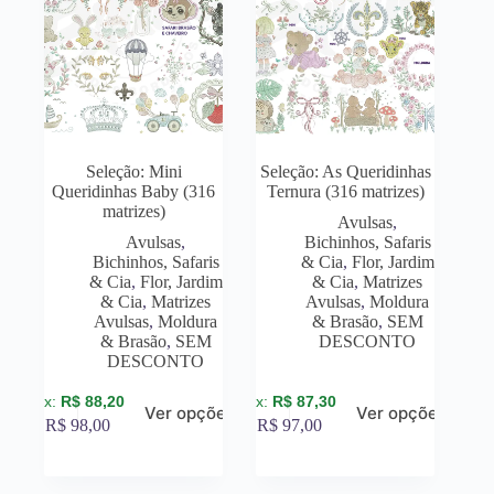
Seleção: Mini
Seleção: As Queridinhas
Queridinhas Baby (316
Ternura (316 matrizes)
matrizes)
Avulsas
,
Avulsas
,
Bichinhos, Safaris
Bichinhos, Safaris
& Cia
,
Flor, Jardim
& Cia
,
Flor, Jardim
& Cia
,
Matrizes
& Cia
,
Matrizes
Avulsas
,
Moldura
Avulsas
,
Moldura
& Brasão
,
SEM
& Brasão
,
SEM
DESCONTO
DESCONTO
R$
88,20
R$
87,30
Ver opções
Ver opções
R$
98,00
R$
97,00