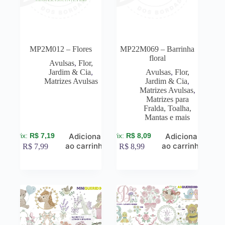
MP2M012 – Flores
MP22M069 – Barrinha
floral
Avulsas
,
Flor,
Jardim & Cia
,
Avulsas
,
Flor,
Matrizes Avulsas
Jardim & Cia
,
Matrizes Avulsas
,
Matrizes para
Fralda, Toalha,
Mantas e mais
R$
7,19
R$
8,09
Adicionar
Adicionar
ao carrinho
ao carrinho
R$
7,99
R$
8,99