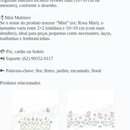
Algumas matrizes incluem versões mini (10×10 cm ou
menores), conforme o desenho.
🧷Mini Matrizes:
Se o nome do produto trouxer “Mini” (ex: Rosa Mini), o
tamanho varia entre 2×2 (miúdas) e 10×10 cm (com mais
detalhes), ideal para peças pequenas como necessaires, laços,
toalhinhas e lembrancinhas.
💳 Pix, cartão ou boleto
📲 Suporte: (62) 99552-0117
🔑 Palavras-chave: flor, flores, jardim, encantado, floral
Produtos relacionados