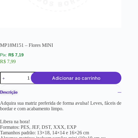
MP18M151 – Flores MINI
R$
7,19
R$
7,99
Adicionar ao carrinho
Descrição
Adquira sua matriz preferida de forma avulsa! Leves, fáceis de
bordar e com acabamento limpo.
Libera na hora!
Formatos: PES, JEF, DST, XXX, EXP
Tamanhos padrão: 13×18, 14×14 e 16×26 cm