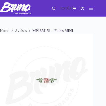
R$
0,00
Home
Avulsas
MP18M151 – Flores MINI