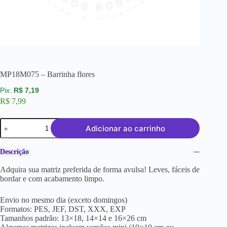
MP18M075 – Barrinha flores
R$
7,19
R$
7,99
Adicionar ao carrinho
Descrição
Adquira sua matriz preferida de forma avulsa! Leves, fáceis de
bordar e com acabamento limpo.
Envio no mesmo dia (exceto domingos)
Formatos: PES, JEF, DST, XXX, EXP
Tamanhos padrão: 13×18, 14×14 e 16×26 cm