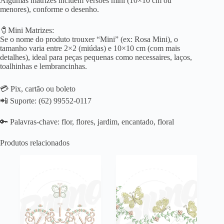
Algumas matrizes incluem versões mini (10×10 cm ou
menores), conforme o desenho.
🧷Mini Matrizes:
Se o nome do produto trouxer “Mini” (ex: Rosa Mini), o
tamanho varia entre 2×2 (miúdas) e 10×10 cm (com mais
detalhes), ideal para peças pequenas como necessaires, laços,
toalhinhas e lembrancinhas.
💳 Pix, cartão ou boleto
📲 Suporte: (62) 99552-0117
🔑 Palavras-chave: flor, flores, jardim, encantado, floral
Produtos relacionados