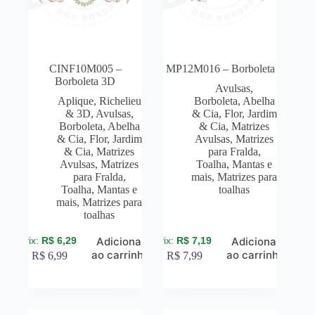
CINF10M005 –
MP12M016 – Borboleta
Borboleta 3D
Avulsas
,
Aplique, Richelieu
Borboleta, Abelha
& 3D
,
Avulsas
,
& Cia
,
Flor, Jardim
Borboleta, Abelha
& Cia
,
Matrizes
& Cia
,
Flor, Jardim
Avulsas
,
Matrizes
& Cia
,
Matrizes
para Fralda,
Avulsas
,
Matrizes
Toalha, Mantas e
para Fralda,
mais
,
Matrizes para
Toalha, Mantas e
toalhas
mais
,
Matrizes para
toalhas
R$
6,29
R$
7,19
Adicionar
Adicionar
ao carrinho
ao carrinho
R$
6,99
R$
7,99