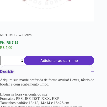
MP15M038 – Flores
R$
7,19
R$
7,99
Adicionar ao carrinho
Descrição
Adquira sua matriz preferida de forma avulsa! Leves, fáceis de
bordar e com acabamento limpo.
Libera na hora via conta do site!
Formatos: PES, JEF, DST, XXX, EXP
Tamanhos padrão: 13×18, 14×14 e 16×26 cm