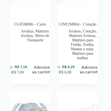
CG05M006 – Carro
CINF2M004 – Coração
Avulsas
,
Matrizes
Avulsas
,
Coração
,
Avulsas
,
Meios de
Matrizes Avulsas
,
Transporte
Matrizes para
Fralda, Toalha,
Mantas e mais
,
Matrizes para
toalhas
R$
7,19
R$
6,29
Adicionar
Adicionar
ao carrinho
ao carrinho
R$
7,99
R$
6,99