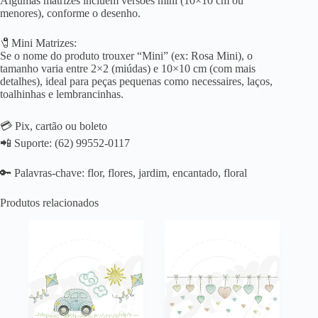
Algumas matrizes incluem versões mini (10×10 cm ou
menores), conforme o desenho.
🧷Mini Matrizes:
Se o nome do produto trouxer “Mini” (ex: Rosa Mini), o
tamanho varia entre 2×2 (miúdas) e 10×10 cm (com mais
detalhes), ideal para peças pequenas como necessaires, laços,
toalhinhas e lembrancinhas.
💳 Pix, cartão ou boleto
📲 Suporte: (62) 99552-0117
🔑 Palavras-chave: flor, flores, jardim, encantado, floral
Produtos relacionados