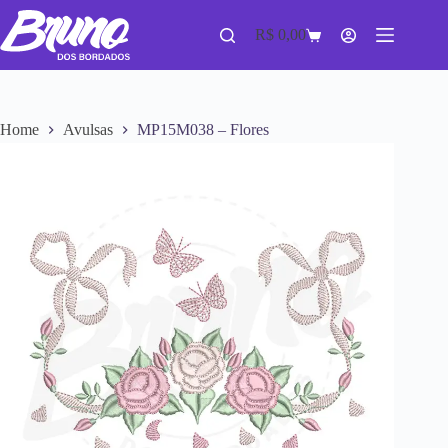
R$
0,00
Home
Avulsas
MP15M038 – Flores