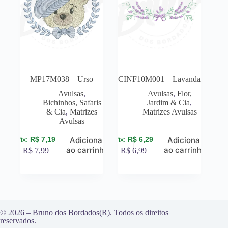
MP17M038 – Urso
CINF10M001 – Lavanda
Avulsas
,
Avulsas
,
Flor,
Bichinhos, Safaris
Jardim & Cia
,
& Cia
,
Matrizes
Matrizes Avulsas
Avulsas
R$
7,19
R$
6,29
Adicionar
Adicionar
ao carrinho
ao carrinho
R$
7,99
R$
6,99
© 2026 – Bruno dos Bordados(R). Todos os direitos
reservados.