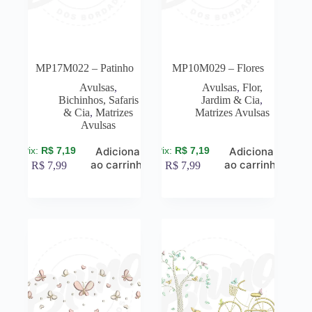
MP17M022 – Patinho
MP10M029 – Flores
Avulsas
,
Avulsas
,
Flor,
Bichinhos, Safaris
Jardim & Cia
,
& Cia
,
Matrizes
Matrizes Avulsas
Avulsas
R$
7,19
R$
7,19
Adicionar
Adicionar
ao carrinho
ao carrinho
R$
7,99
R$
7,99