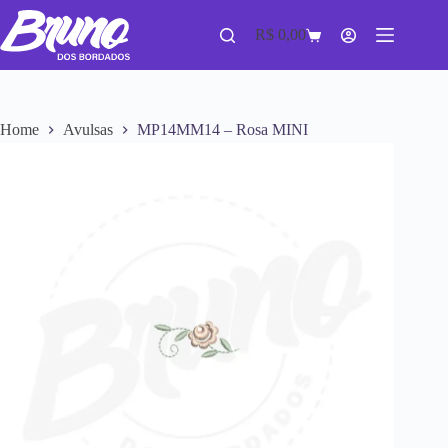
R$
0,00
Home
Avulsas
MP14MM14 – Rosa MINI