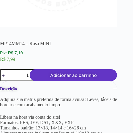
MP14MM14 – Rosa MINI
R$
7,19
R$
7,99
Adicionar ao carrinho
Descrição
Adquira sua matriz preferida de forma avulsa! Leves, fáceis de
bordar e com acabamento limpo.
Libera na hora via conta do site!
Formatos: PES, JEF, DST, XXX, EXP
Tamanhos padrão: 13×18, 14×14 e 16×26 cm