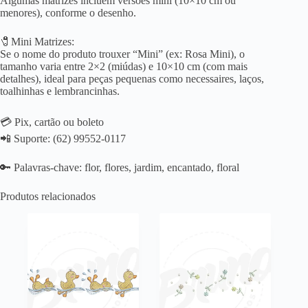
Algumas matrizes incluem versões mini (10×10 cm ou
menores), conforme o desenho.
🧷Mini Matrizes:
Se o nome do produto trouxer “Mini” (ex: Rosa Mini), o
tamanho varia entre 2×2 (miúdas) e 10×10 cm (com mais
detalhes), ideal para peças pequenas como necessaires, laços,
toalhinhas e lembrancinhas.
💳 Pix, cartão ou boleto
📲 Suporte: (62) 99552-0117
🔑 Palavras-chave: flor, flores, jardim, encantado, floral
Produtos relacionados