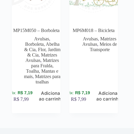
MP15M050 – Borboleta
MP6M018 – Bicicleta
Avulsas
,
Avulsas
,
Matrizes
Borboleta, Abelha
Avulsas
,
Meios de
& Cia
,
Flor, Jardim
Transporte
& Cia
,
Matrizes
Avulsas
,
Matrizes
para Fralda,
Toalha, Mantas e
mais
,
Matrizes para
toalhas
R$
7,19
R$
7,19
Adicionar
Adicionar
ao carrinho
ao carrinho
R$
7,99
R$
7,99