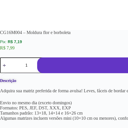
CG16M004 – Moldura flor e borboleta
R$
7,19
R$
7,99
Descrição
Adquira sua matriz preferida de forma avulsa! Leves, fáceis de borda
Envio no mesmo dia (exceto domingos)
Formatos: PES, JEF, DST, XXX, EXP
Tamanhos padrão: 13×18, 14×14 e 16×26 cm
Algumas matrizes incluem versões mini (10×10 cm ou menores), conf