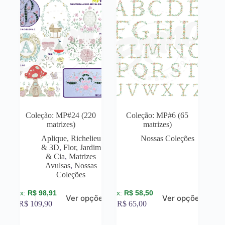
Coleção: MP#24 (220
Coleção: MP#6 (65
matrizes)
matrizes)
Aplique, Richelieu
Nossas Coleções
& 3D
,
Flor, Jardim
& Cia
,
Matrizes
Avulsas
,
Nossas
Coleções
R$
98,91
R$
58,50
Ver opções
Ver opções
R$
109,90
R$
65,00